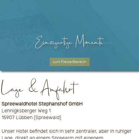
Entspannen und Genießen
Willkommen im Spreewald
Einzigartige Momente
Einzigartige Momente
zum Paddelbootverleih
zum Freizeitbereich
zum Freizeitbereich
Jetzt buchen!
Lage & Anfahrt
Spreewaldhotel Stephanshof GmbH
Lehnigksberger Weg 1
15907 Lübben (Spreewald)
Unser Hotel befindet sich in sehr zentraler, aber in ruhiger
Lage, direkt an einem Spreearm mit eigenem