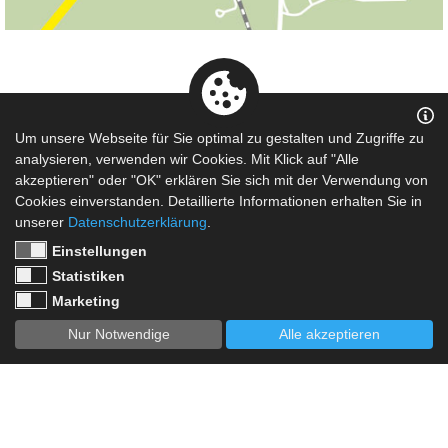
Mit der Bahn:
Lübben ist sehr gut mit dem Zug zu erreichen. Züge
Um unsere Webseite für Sie optimal zu gestalten und Zugriffe zu
verkehren im Stundentakt.
analysieren, verwenden wir Cookies. Mit Klick auf "Alle
Sie benötigen ca. 20 Geh-Minuten vom Bahnhof bis zu
akzeptieren" oder "OK" erklären Sie sich mit der Verwendung von
Cookies einverstanden. Detaillierte Informationen erhalten Sie in
unserem Hotel.
unserer
Datenschutzerklärung
.
Möchten Sie lieber mit dem Taxi vom Bahnhof zum Hotel?
Kein Problem, geben Sie uns einfach Ihre Ankunftszeit
Einstellungen
bekannt und wir bestellen Ihnen ein Taxi.
Statistiken
Da es bei kurzfristigen Bestellungen evtl. zu Problemen
Marketing
kommen kann, reservieren Sie Ihr Taxi einfach einen Tag im
JETZT BUCHEN
Voraus.
Nur Notwendige
Alle akzeptieren
Mit dem Paddelboot:
Wir befinden uns direkt an dem kleinen Fluss "Berste".
Dies ist ein kleiner Nebenarm und mündet in ca. 700 Metern
in die Spree.